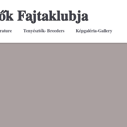
ők Fajtaklubja
rature
Tenyésztők- Breeders
Képgaléria-Gallery