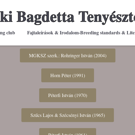
ki Bagdetta Tenyészt
ing club
Fajtaleírások & Irodalom-Breeding standards & Lite
MGKSZ szerk.: Rohringer István (2004)
Horn Péter (1991)
Péterfi István (1970)
Szűcs Lajos & Szécsényi István (1965)
Péterfi István (1961)