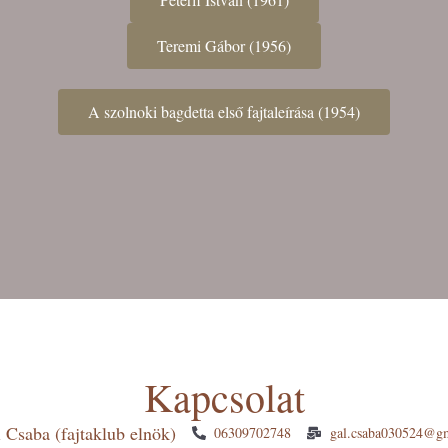
Teremi Gábor (1956)
A szolnoki bagdetta első fajtaleírása (1954)
Kapcsolat
 Csaba (fajtaklub elnök)
06309702748
gal.csaba030524@g