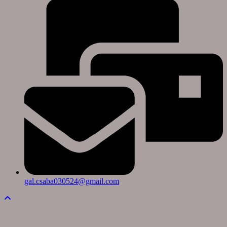
gal.csaba030524@gmail.com