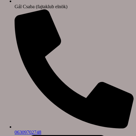
Gál Csaba (fajtaklub elnök)
06309702748