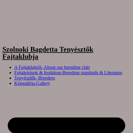
Szolnoki Bagdetta Tenyésztők
Fajtaklubja
A Fajtaklubról- About our breeding club
Fajtaleírások & Irodalom-Breeding standards & Literature
Tenyésztők- Breeders
Képgaléria-Gallery