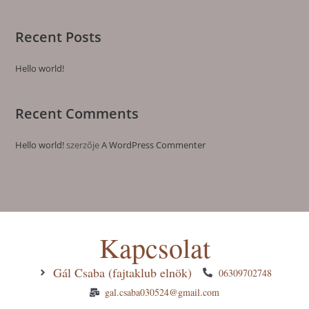
Recent Posts
Hello world!
Recent Comments
Hello world!
szerzője
A WordPress Commenter
Kapcsolat
Gál Csaba (fajtaklub elnök)
06309702748
gal.csaba030524@gmail.com