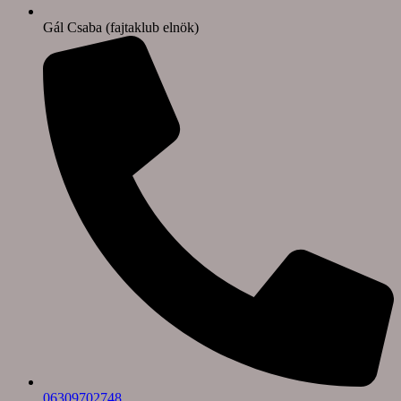
Gál Csaba (fajtaklub elnök)
06309702748