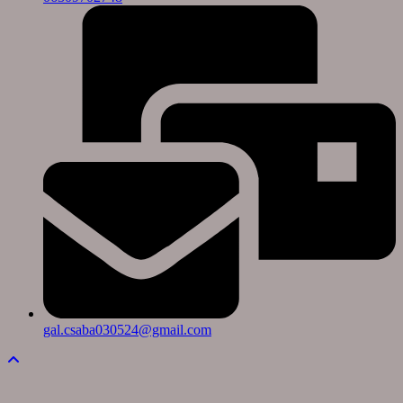
gal.csaba030524@gmail.com