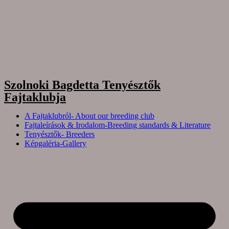
Szolnoki Bagdetta Tenyésztők
Fajtaklubja
A Fajtaklubról- About our breeding club
Fajtaleírások & Irodalom-Breeding standards & Literature
Tenyésztők- Breeders
Képgaléria-Gallery