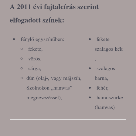
A 2011 évi fajtaleírás szerint
elfogadott színek:
fénylő egyszínűben:
fekete
fekete,
szalagos kék
vörös,
,
sárga,
szalagos
dún (olaj-, vagy májszín,
barna,
Szolnokon „hamvas”
fehér,
megnevezéssel),
hamuszürke
(hamvas)