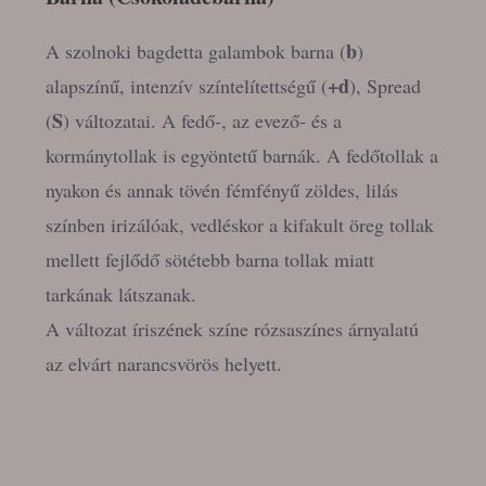
b
A szolnoki bagdetta galambok barna (
)
+d
alapszínű, intenzív színtelítettségű (
), Spread
S
(
) változatai. A fedő-, az evező- és a
kormánytollak is egyöntetű barnák. A fedőtollak a
nyakon és annak tövén fémfényű zöldes, lilás
színben irizálóak, vedléskor a kifakult öreg tollak
mellett fejlődő sötétebb barna tollak miatt
tarkának látszanak.
A változat íriszének színe rózsaszínes árnyalatú
az elvárt narancsvörös helyett.