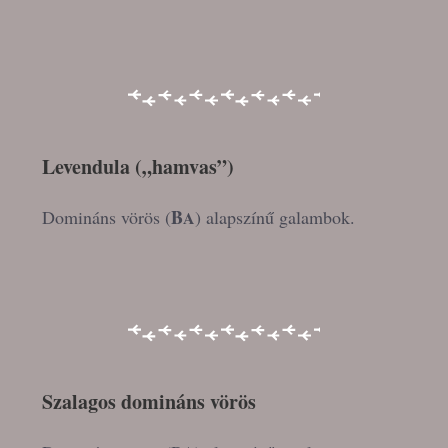
Levendula („hamvas”)
B
Domináns vörös (
) alapszínű galambok.
A
Szalagos domináns vörös