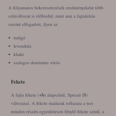
A folyamatos bekeresztezések eredményeként több
színváltozat is előfordul, mint ami a fajtaleírás
szerint elfogadott, ilyen az
indigó
levendula
khaki
szalagos domináns vörös
Fekete
+b
S
A fajta fekete (
) alapszínű, Spread (
)
változatai. A fekete madarak tollazata a test
minden részén egyenletesen fénylő fekete színű, a