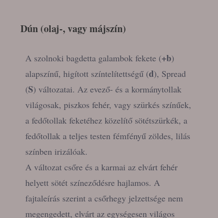
Dún (o
laj-, vagy májszín)
+b
A szolnoki bagdetta galambok fekete (
)
d
alapszínű, higított színtelítettségű (
), Spread
S
(
) változatai. Az evező- és a kormánytollak
világosak, piszkos fehér, vagy szürkés színűek,
a fedőtollak feketéhez közelítő sötétszürkék, a
fedőtollak a teljes testen fémfényű zöldes, lilás
színben irizálóak.
A változat csőre és a karmai az elvárt fehér
helyett sötét színeződésre hajlamos. A
fajtaleírás szerint a csőrhegy jelzettsége nem
megengedett, elvárt az egységesen világos