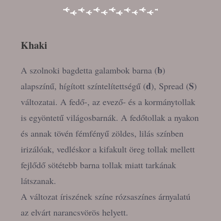
Khaki
b
A szolnoki bagdetta galambok barna (
)
d
S
alapszínű, hígított színtelítettségű (
), Spread (
)
változatai. A fedő-, az evező- és a kormánytollak
is egyöntetű világosbarnák. A fedőtollak a nyakon
és annak tövén fémfényű zöldes, lilás színben
irizálóak, vedléskor a kifakult öreg tollak mellett
fejlődő sötétebb barna tollak miatt tarkának
látszanak.
A változat íriszének színe rózsaszínes árnyalatú
az elvárt narancsvörös helyett.