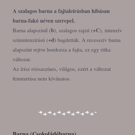
A szalagos barna a fajtaleírásban hibásan
barna-fakó néven szerepel.
b
+C
Barna alapszínű (
), szalagos rajzú (
), intenzív
+d
színintenzitású (
) bagdetták. A recesszív barna
alapszínt rejtve hordozza a fajta, ez egy ritka
változat.
Az írisz rózsaszínes, világos, ezért a változat
fenntartása nem kívánatos.
Barna (Csokoládébarna)