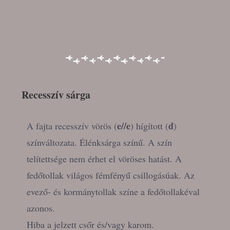
Recesszív sárga
e//e
d
A fajta recesszív vörös (
) hígított (
)
színváltozata. Élénksárga színű. A szín
telítettsége nem érhet el vöröses hatást. A
fedőtollak világos fémfényű csillogásúak. Az
evező- és kormánytollak színe a fedőtollakéval
azonos.
Hiba a jelzett csőr és/vagy karom.