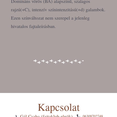
Domináns vörös (BA) alapszínű, szalagos
rajzú(+C), intenzív színintenzitású(+d) galambok.
Ezen színváltozat nem szerepel a jelenleg
hivatalos fajtaleírásban.
Kapcsolat
Gál Csaba (fajtaklub elnök)
06309702748