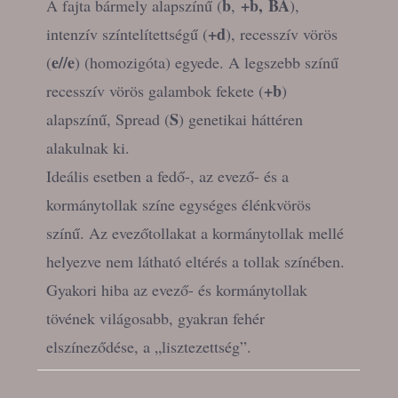
b
+b
,
BA
A fajta bármely alapszínű (
,
),
+d
intenzív színtelítettségű (
), recesszív vörös
e//e
(
) (homozigóta) egyede. A legszebb színű
+b
recesszív vörös galambok fekete (
)
S
alapszínű, Spread (
) genetikai háttéren
alakulnak ki.
Ideális esetben a fedő-, az evező- és a
kormánytollak színe egységes élénkvörös
színű. Az evezőtollakat a kormánytollak mellé
helyezve nem látható eltérés a tollak színében.
Gyakori hiba az evező- és kormánytollak
tövének világosabb, gyakran fehér
elszíneződése, a „lisztezettség”.