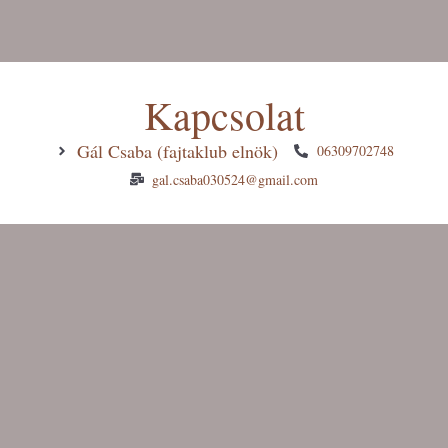
Kapcsolat
Gál Csaba (fajtaklub elnök)
06309702748
gal.csaba030524@gmail.com