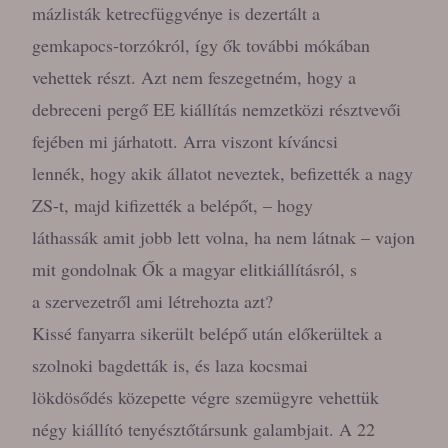
mázlisták ketrecfüggvénye is dezertált a
gemkapocs-torzókról, így ők további mókában
vehettek részt. Azt nem feszegetném, hogy a
debreceni pergő EE kiállítás nemzetközi résztvevői
fejében mi járhatott. Arra viszont kíváncsi
lennék, hogy akik állatot neveztek, befizették a nagy
ZS-t, majd kifizették a belépőt, – hogy
láthassák amit jobb lett volna, ha nem látnak – vajon
mit gondolnak Ők a magyar elitkiállításról, s
a szervezetről ami létrehozta azt?
Kissé fanyarra sikerült belépő után előkerültek a
szolnoki bagdetták is, és laza kocsmai
lökdösődés közepette végre szemügyre vehettük
négy kiállító tenyésztőtársunk galambjait. A 22