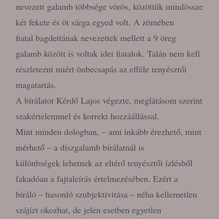
nevezett galamb többsége vörös, közöttük mindössze
két fekete és öt sárga egyed volt. A zömében
fiatal bagdettának nevezettek mellett a 9 öreg
galamb között is voltak idei fiatalok. Talán nem kell
részletezni miért önbecsapás az efféle tenyésztői
magatartás.
A bírálatot Kérdő Lajos végezte, meglátásom szerint
szakértelemmel és korrekt hozzáállással.
Mint minden dologban, – ami inkább érezhető, mint
mérhető – a díszgalamb bírálatnál is
különbségek lehetnek az eltérő tenyésztői ízlésből
fakadóan a fajtaleírás értelmezésében. Ezért a
bíráló – hasonló szubjektivitása – néha kellemetlen
szájízt okozhat, de jelen esetben egyetlen