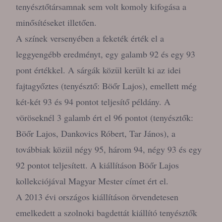
tenyésztőtársamnak sem volt komoly kifogása a
minősítéseket illetően.
A színek versenyében a feketék érték el a
leggyengébb eredményt, egy galamb 92 és egy 93
pont értékkel. A sárgák közül került ki az idei
fajtagyőztes (tenyésztő: Böőr Lajos), emellett még
két-két 93 és 94 pontot teljesítő példány. A
vöröseknél 3 galamb ért el 96 pontot (tenyésztők:
Böőr Lajos, Dankovics Róbert, Tar János), a
továbbiak közül négy 95, három 94, négy 93 és egy
92 pontot teljesített. A kiállításon Böőr Lajos
kollekciójával Magyar Mester címet ért el.
A 2013 évi országos kiállításon örvendetesen
emelkedett a szolnoki bagdettát kiállító tenyésztők