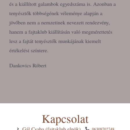
és a kiállított galambok egyedszáma is. Azonban a
tenyésztők többségének véleménye alapján a
jövőben nem a nemzetinek nevezett rendezvény,
hanem a fajtaklub kiállításán való megmérettetés
lesz a fajtát tenyésztők munkájának kiemelt
értékelési színtere.
Dankovics Róbert
Kapcsolat
Gál Csaba (fajtaklub elnök)
06309702748