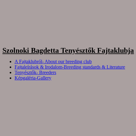
Szolnoki Bagdetta Tenyésztők Fajtaklubja
A Fajtaklubról- About our breeding club
Fajtaleírások & Irodalom-Breeding standards & Literature
Tenyésztők- Breeders
Képgaléria-Gallery