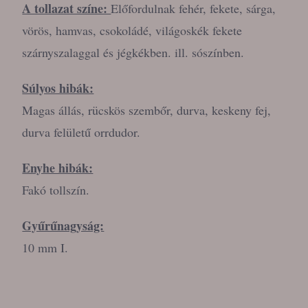
A tollazat színe:
Előfordulnak fehér, fekete, sárga,
vörös, hamvas, csokoládé, világoskék fekete
szárnyszalaggal és jégkékben. ill. sószínben.
Súlyos hibák:
Magas állás, rücskös szembőr, durva, keskeny fej,
durva felületű orrdudor.
Enyhe hibák:
Fakó tollszín.
Gyűrűnagyság:
10 mm I.