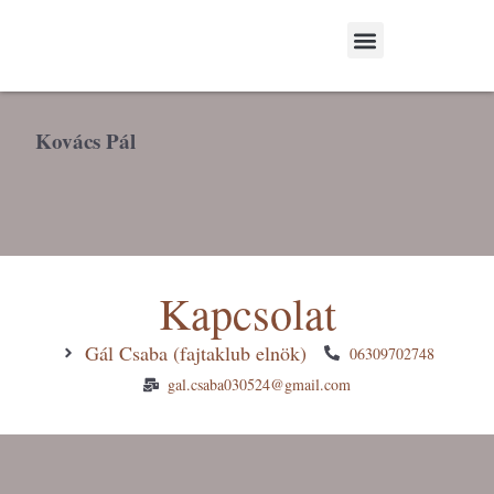
A Fajtaklubról- About our breeding club
Fajtaleírások & Irodalom-Breeding standards & Literature
Kovács Pál
Kapcsolat
Gál Csaba (fajtaklub elnök)
06309702748
gal.csaba030524@gmail.com