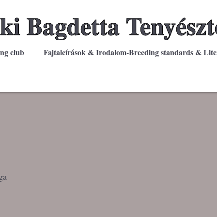
ki Bagdetta Tenyészt
ing club
Fajtaleírások & Irodalom-Breeding standards & Lite
ga