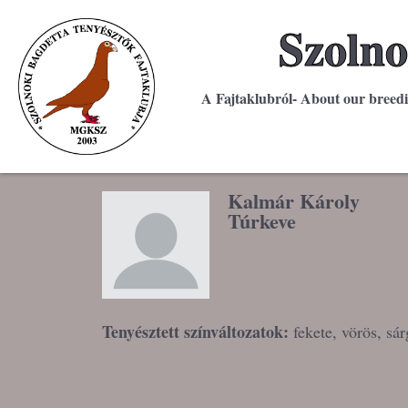
Szolno
A Fajtaklubról- About our breed
Kalmár Károly
Túrkeve
Tenyésztett színváltozatok:
fekete, vörös, sár