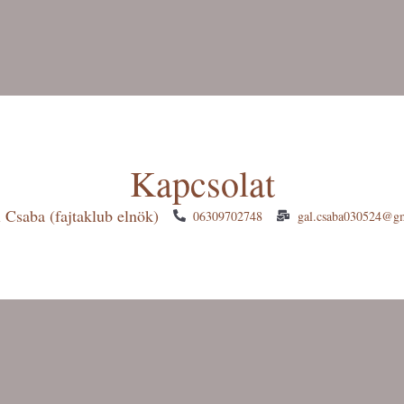
Kapcsolat
 Csaba (fajtaklub elnök)
06309702748
gal.csaba030524@g