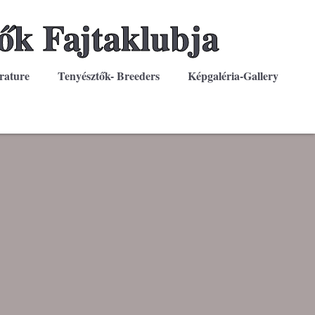
ők Fajtaklubja
rature
Tenyésztők- Breeders
Képgaléria-Gallery