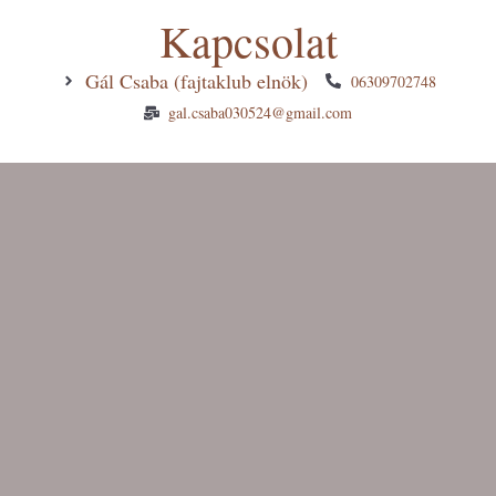
Kapcsolat
Gál Csaba (fajtaklub elnök)
06309702748
gal.csaba030524@gmail.com