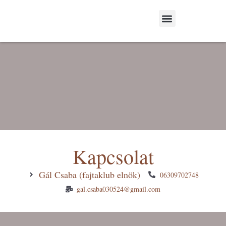
A Fajtaklubról- About our breeding club
Fajtaleírások & Irodalom-Breeding standards & Literature
Kapcsolat
Gál Csaba (fajtaklub elnök)
06309702748
gal.csaba030524@gmail.com