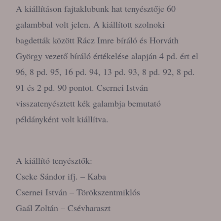
A kiállításon fajtaklubunk hat tenyésztője 60
galambbal volt jelen. A kiállított szolnoki
bagdetták között Rácz Imre bíráló és Horváth
György vezető bíráló értékelése alapján 4 pd. ért el
96, 8 pd. 95, 16 pd. 94, 13 pd. 93, 8 pd. 92, 8 pd.
91 és 2 pd. 90 pontot. Csernei István
visszatenyésztett kék galambja bemutató
példányként volt kiállítva.
A kiállító tenyésztők:
Cseke Sándor ifj. – Kaba
Csernei István – Törökszentmiklós
Gaál Zoltán – Csévharaszt