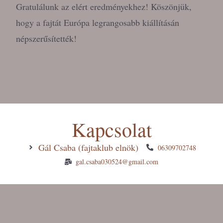
Gratulálunk az elért eredményekhez! Köszönjük,
hogy a fajtát Európa legrangosabb kiállításán
népszerűsítették!
Kapcsolat
Gál Csaba (fajtaklub elnök)
06309702748
gal.csaba030524@gmail.com