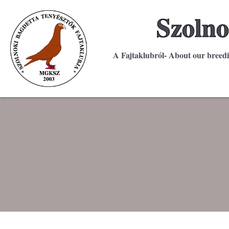
Szolno
A Fajtaklubról- About our breed