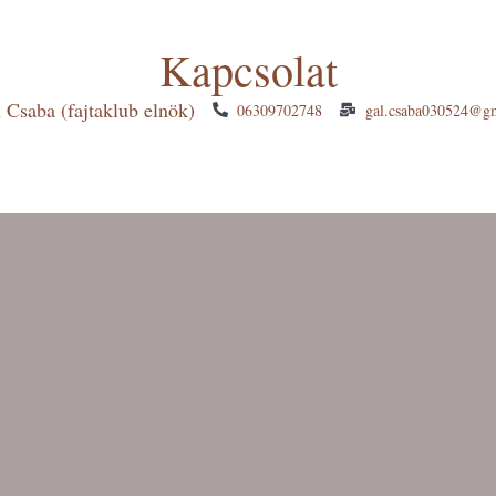
Kapcsolat
 Csaba (fajtaklub elnök)
06309702748
gal.csaba030524@g