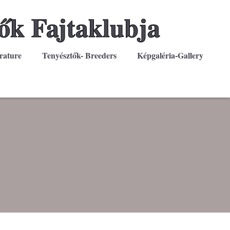
ők Fajtaklubja
rature
Tenyésztők- Breeders
Képgaléria-Gallery