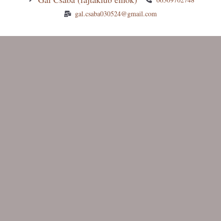
gal.csaba030524@gmail.com