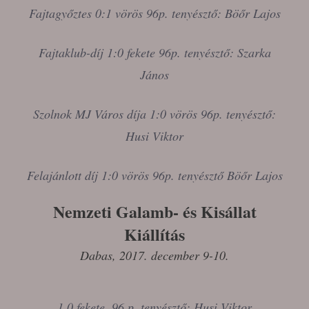
Fajtagyőztes 0:1 vörös 96p. tenyésztő: Böőr Lajos
Fajtaklub-díj 1:0 fekete 96p. tenyésztő: Szarka
János
Szolnok MJ Város díja 1:0 vörös 96p. tenyésztő:
Husi Viktor
Felajánlott díj 1:0 vörös 96p. tenyésztő Böőr Lajos
Nemzeti Galamb- és Kisállat
Kiállítás
Dabas, 2017. december 9-10.
1.0 fekete, 96 p. tenyésztő: Husi Viktor