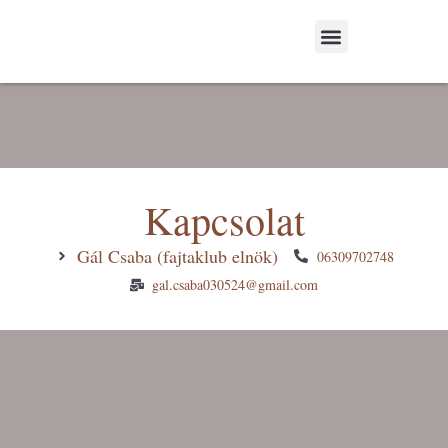
A Fajtaklubról- About our breeding club
Fajtaleírások & Irodalom-Breeding standards & Literature
Kapcsolat
Gál Csaba (fajtaklub elnök)
06309702748
gal.csaba030524@gmail.com